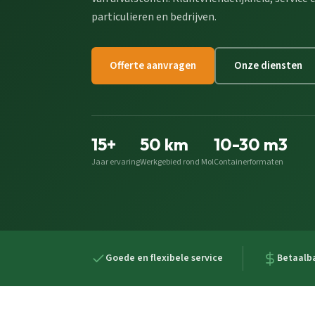
particulieren en bedrijven.
Offerte aanvragen
Onze diensten
15+
50 km
10-30 m3
Jaar ervaring
Werkgebied rond Mol
Containerformaten
Goede en flexibele service
Betaalba