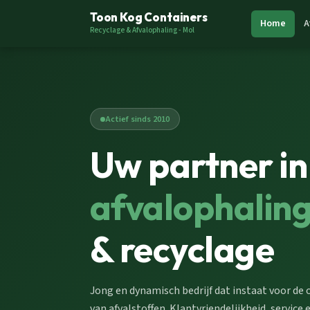
Toon Kog Containers
Home
A
Recyclage & Afvalophaling - Mol
Actief sinds 2010
Uw partner in
afvalophalin
& recyclage
Jong en dynamisch bedrijf dat instaat voor de
van afvalstoffen. Klantvriendelijkheid, service en