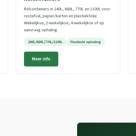
Rolcontainers in 240L, 660L, 770L en 1100L voor
restafval, papier/karton en plastiekfolie.
Wekelijkse, 2-wekelijkse, 4-wekelijkse of op
aanvraag ophaling.
240L/660L/770L/1100L
Flexibele ophaling
Meer info