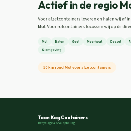
Actief in de regio M
Voor afzetcontainers leveren en halen wij af in
Mol
. Voor rolcontainers focussen wij op de dire
Mol
Balen
Geel
Meerhout
Dessel
R
& omgeving
50 km rond Mol voor afzetcontainers
Toon Kog Containers
Recyclage & Afvalophaling