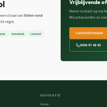
ol
Vrijblijvende o
Neem contact op via het
 een straal van
50 km rond
Wij antwoorden zo snel
cte regio.
Contactformulier
etie
Arendonk
Lommel
0498 97 48 45
NAVIGATIE
Home