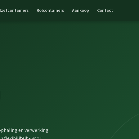
fzetcontainers
Rolcontainers
Aankoop
Contact
g
 ophaling en verwerking
 flexibiliteit - voor